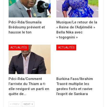
Pdci-Rda/Soumaila
Musique/Le retour de la
Brédoumy prévient et
« Reine de l’Adjémélé »
hausse le ton
Bella Nika avec
« togognini »
ACTUALITÉS
ACTUALITÉS
Pdci-Rda/Comment
Burkina Faso/Ibrahim
l’arrivée du Thiam a-t-
Traoré multiplie les
elle revigoré un parti en
gestes forts et ravive
quête de…
l’esprit de Sankara
PREV
NEXT