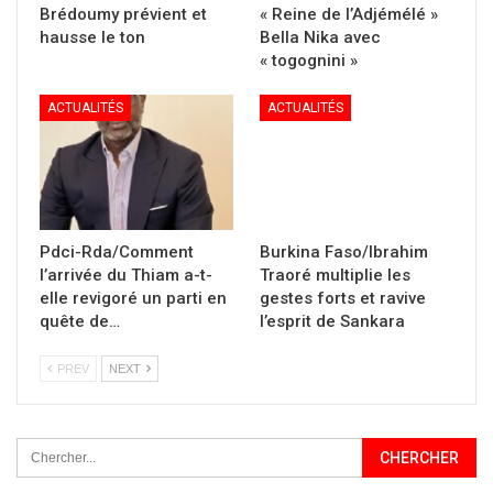
Brédoumy prévient et
« Reine de l’Adjémélé »
hausse le ton
Bella Nika avec
« togognini »
ACTUALITÉS
ACTUALITÉS
Pdci-Rda/Comment
Burkina Faso/Ibrahim
l’arrivée du Thiam a-t-
Traoré multiplie les
elle revigoré un parti en
gestes forts et ravive
quête de…
l’esprit de Sankara
PREV
NEXT