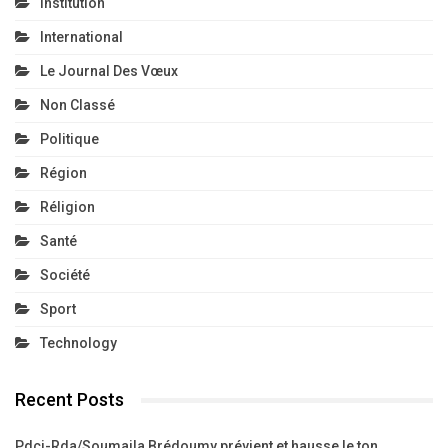
Institution
International
Le Journal Des Vœux
Non Classé
Politique
Région
Réligion
Santé
Société
Sport
Technology
Recent Posts
Pdci-Rda/Soumaila Brédoumy prévient et hausse le ton