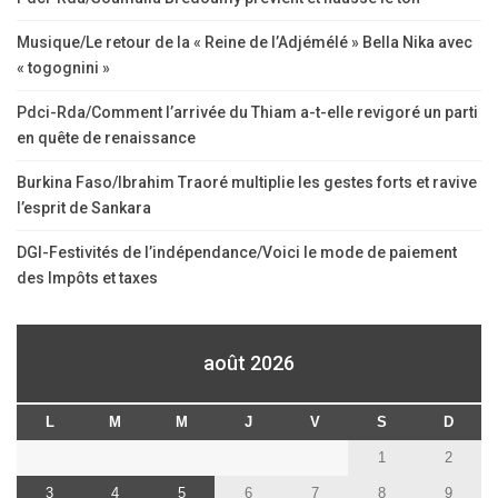
Musique/Le retour de la « Reine de l’Adjémélé » Bella Nika avec
« togognini »
Pdci-Rda/Comment l’arrivée du Thiam a-t-elle revigoré un parti
en quête de renaissance
Burkina Faso/Ibrahim Traoré multiplie les gestes forts et ravive
l’esprit de Sankara
DGI-Festivités de l’indépendance/Voici le mode de paiement
des Impôts et taxes
août 2026
L
M
M
J
V
S
D
1
2
3
4
5
6
7
8
9