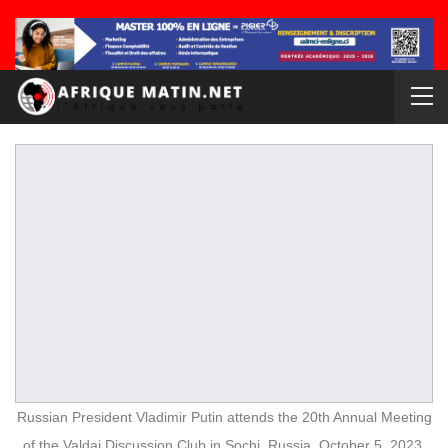
Russian President Vladimir Putin attends the 20th Annual Meeting
of the Valdai Discussion Club in Sochi, Russia, October 5, 2023.