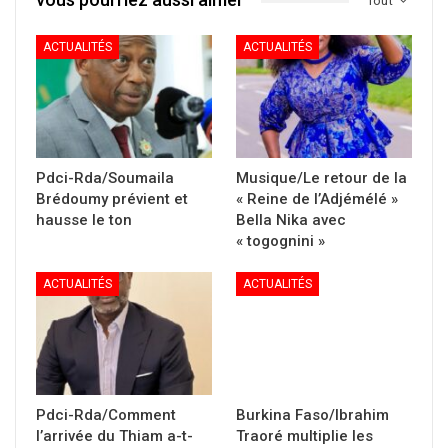
Tout
ACTUALITÉS
ACTUALITÉS
Pdci-Rda/Soumaila
Musique/Le retour de la
Brédoumy prévient et
« Reine de l’Adjémélé »
hausse le ton
Bella Nika avec
« togognini »
ACTUALITÉS
ACTUALITÉS
Pdci-Rda/Comment
Burkina Faso/Ibrahim
l’arrivée du Thiam a-t-
Traoré multiplie les