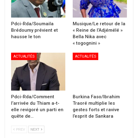
Pdci-Rda/Soumaila
Musique/Le retour de la
Brédoumy prévient et
« Reine de l’Adjémélé »
hausse le ton
Bella Nika avec
« togognini »
ACTUALITÉS
ACTUALITÉS
Pdci-Rda/Comment
Burkina Faso/Ibrahim
l’arrivée du Thiam a-t-
Traoré multiplie les
elle revigoré un parti en
gestes forts et ravive
quête de…
l’esprit de Sankara
PREV
NEXT