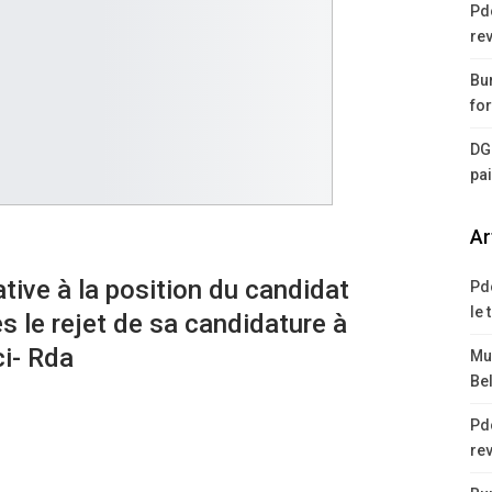
Pd
rev
Bur
for
DG
pa
Ar
ative à la position du candidat
Pd
le 
 le rejet de sa candidature à
ci- Rda
Mus
Bel
Pd
rev