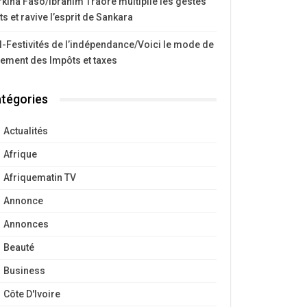
kina Faso/Ibrahim Traoré multiplie les gestes
ts et ravive l’esprit de Sankara
I-Festivités de l’indépendance/Voici le mode de
iement des Impôts et taxes
tégories
Actualités
Afrique
Afriquematin TV
Annonce
Annonces
Beauté
Business
Côte D'Ivoire