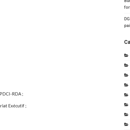
Bur
for
DG
pa
Ca
u PDCI-RDA ;
iat Exécutif ;