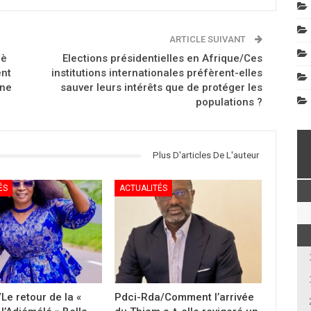
ARTICLE SUIVANT
jè
Elections présidentielles en Afrique/Ces
ent
institutions internationales préfèrent-elles
rne
sauver leurs intérêts que de protéger les
populations ?
Plus D'articles De L'auteur
ÉS
ACTUALITÉS
Le retour de la «
Pdci-Rda/Comment l’arrivée