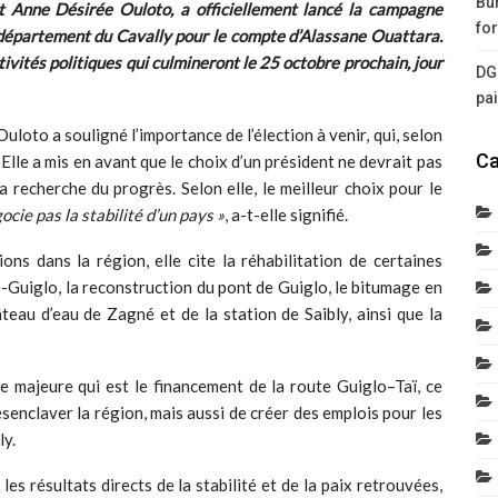
Bur
t Anne Désirée Ouloto, a officiellement lancé la campagne
for
o, département du Cavally pour le compte d’Alassane Ouattara.
vités politiques qui culmineront le 25 octobre prochain, jour
DG
pa
loto a souligné l’importance de l’élection à venir, qui, selon
Ca
 Elle a mis en avant que le choix d’un président ne devrait pas
la recherche du progrès. Selon elle, le meilleur choix pour le
ocie pas la stabilité d’un pays »
, a-t-elle signifié.
s dans la région, elle cite la réhabilitation de certaines
Guiglo, la reconstruction du pont de Guiglo, le bitumage en
teau d’eau de Zagné et de la station de Saibly, ainsi que la
 majeure qui est le financement de la route Guiglo–Taï, ce
senclaver la région, mais aussi de créer des emplois pour les
ly.
es résultats directs de la stabilité et de la paix retrouvées,