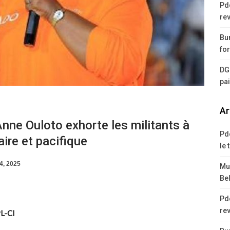
Pd
rev
Bur
for
DG
pa
Ar
nne Ouloto exhorte les militants à
Pd
re et pacifique
le 
4, 2025
Mus
Bel
Pd
rev
PL-CI