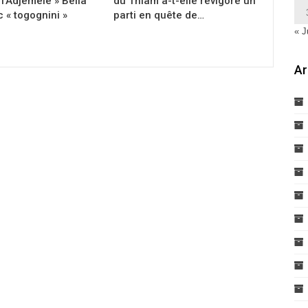
l’Adjémélé » Bella
du Thiam a-t-elle revigoré un
 « togognini »
parti en quête de…
« J
Ar