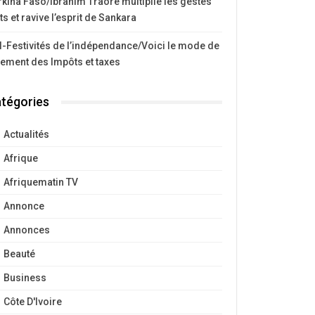
kina Faso/Ibrahim Traoré multiplie les gestes
ts et ravive l’esprit de Sankara
I-Festivités de l’indépendance/Voici le mode de
iement des Impôts et taxes
tégories
Actualités
Afrique
Afriquematin TV
Annonce
Annonces
Beauté
Business
Côte D'Ivoire