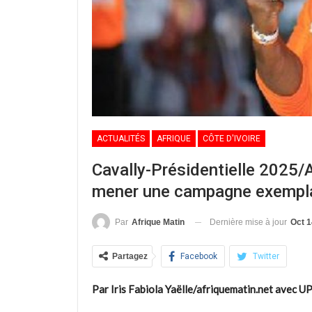
ACTUALITÉS
AFRIQUE
CÔTE D'IVOIRE
Cavally-Présidentielle 2025/A
mener une campagne exemplai
Dernière mise à jour
Oct 1
Par
Afrique Matin
Partagez
Facebook
Twitter
Par Iris Fabiola Yaëlle/afriquematin.net avec U