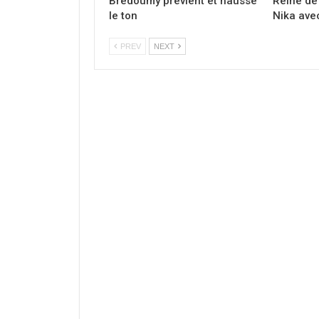
Brédoumy prévient et hausse
Reine de 
le ton
Nika avec
PREV
NEXT