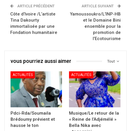
ACTUALITÉS
ACTUALITÉS
Pdci-Rda/Soumaila
Musique/Le retour de la
Brédoumy prévient et
« Reine de l’Adjémélé »
hausse le ton
Bella Nika avec
« togognini »
ACTUALITÉS
ACTUALITÉS
Pdci-Rda/Comment
Burkina Faso/Ibrahim
l’arrivée du Thiam a-t-
Traoré multiplie les
elle revigoré un parti en
gestes forts et ravive
quête de…
l’esprit de Sankara