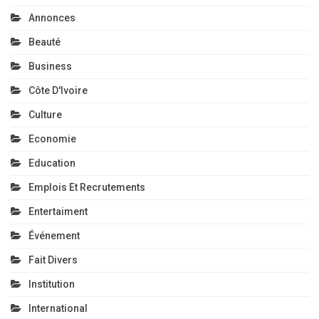
Emplois Et Recrutements
Entertaiment
Événement
Fait Divers
Institution
International
Le Journal Des Vœux
Non Classé
Politique
Région
Réligion
Santé
Société