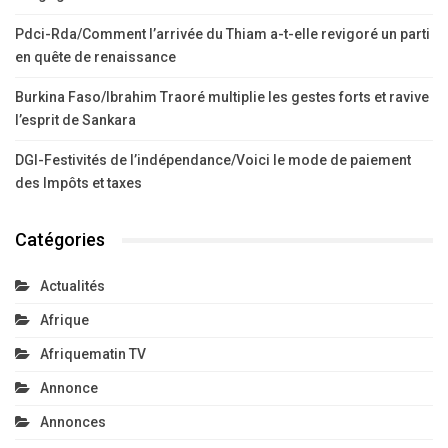
Actualités
Afrique
Afriquematin TV
Annonce
Annonces
Beauté
Business
Côte D'Ivoire
Culture
Economie
Education
Emplois Et Recrutements
Entertaiment