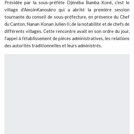
Présidée par la sous-préfète Djénéba Bamba Koné, c’est le
village d’AmoinKanoukro qui a abrité la première session
tournante du conseil de sous-préfecture, en présence du Chef
du Canton, Nanan Konan Julien II, de la notabilité et de chefs de
différents villages. Cette rencontre avait en son ordre du jour,
l’appel à l’établissement de pièces administratives, les relations
des autorités traditionnelles et leurs administrés.
Nanan Konan II a présidé la première session sous-préfectorale tenue sur
son sol.
Tous ont décidé de s’approprier les recommandations de
Mme la sous-préfète.
La première responsable de l’administration sous-préfectorale
et de l’Etat civil, a rappelé aux parents qu’être reconnu par
l’Etat est un droit fondamental et une existence juridique.
« Quand on fait les enfants, c’est de le faire connaitre par l’Etat
de Côte d’Ivoire et voici une aubaine qui s’offre à nous,