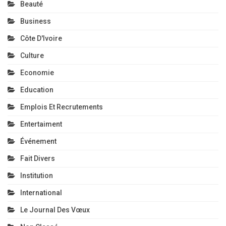
Événement
Fait Divers
Institution
International
Le Journal Des Vœux
Non Classé
Politique
Région
Réligion
Santé
Société
Sport
Technology