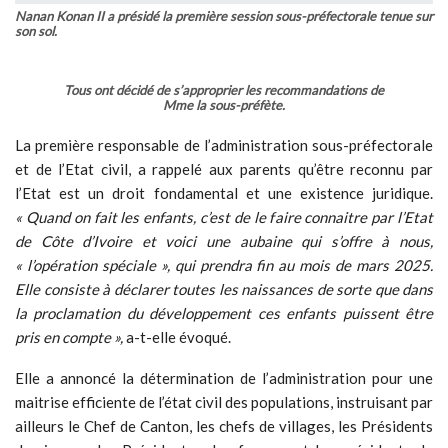
« l’opération spéciale », qui prendra fin au mois de mars 2025.
Elle consiste à déclarer toutes les naissances de sorte que dans
la proclamation du développement ces enfants puissent être
pris en compte »,
a-t-elle évoqué.
Elle a annoncé la détermination de l’administration pour une
maitrise efficiente de l’état civil des populations, instruisant par
ailleurs le Chef de Canton, les chefs de villages, les Présidents
des jeunes, les Présidentes des femmes et les présidents de
mutuelle
« à œuvrer pour rendre utile la décision du chef de
l’Etat qui permet à tout requérant, de pouvoir obtenir un extrait
de naissance »
, a-t-elle recommandé.
La seconde communication a porté sur les relations
tumultueuses qui effritent l’entente entre les chefs et leurs
administrés. Djénéba Bamba Koné a souligné que de nombreux
cas de succession, d’indiscipline, d’insubordination et d’abus de
position sociale détériorent l’atmosphère dans le canton.