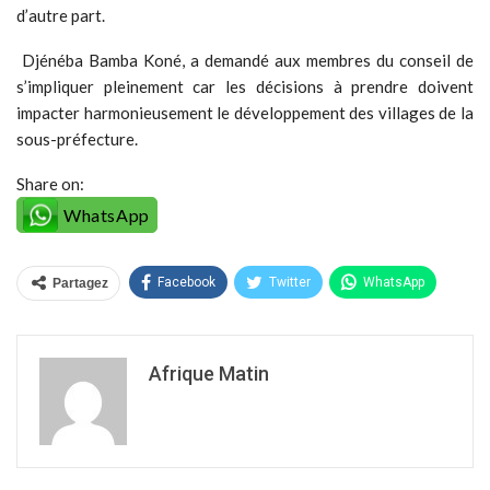
Facebook
Twitter
WhatsApp
Partagez
Afrique Matin
ARTICLE PRÉCÉDENT
ARTICLE SUIVANT
Côte d’Ivoire /L’artiste
Yamoussoukro/L’INP-HB
Tina Dakourty
et le Domaine Bini
immortalisée par une
ensemble pour la
Fondation humanitaire
promotion de
l’Ecotourisme
vous pourriez aussi aimer
Tout