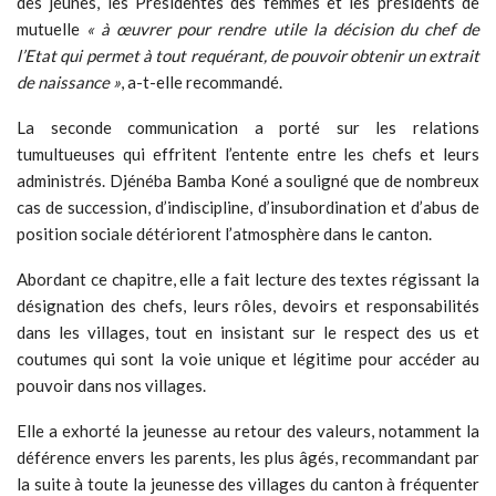
Abordant ce chapitre, elle a fait lecture des textes régissant la
désignation des chefs, leurs rôles, devoirs et responsabilités
dans les villages, tout en insistant sur le respect des us et
coutumes qui sont la voie unique et légitime pour accéder au
pouvoir dans nos villages.
Elle a exhorté la jeunesse au retour des valeurs, notamment la
déférence envers les parents, les plus âgés, recommandant par
la suite à toute la jeunesse des villages du canton à fréquenter
la sous-préfecture non pas seulement pour les papiers
administratifs mais aussi en partenaire pour rechercher des
orientations de débouchés dans d’autres services.
A noter qu’au nombre des membres de la délégation, figuraient
une équipe de la direction régionale de l’Aibf et celle de la
Cohésion Nationale, de la Solidarité́ et de la Lutte contre la
Pauvreté qui ont sensibilisé la population de N’dranouan sur les
grossesses à bas âges (-18 ans).