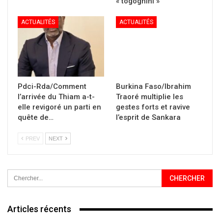
PREV
NEXT
Articles récents
Pdci-Rda/Soumaila Brédoumy prévient et hausse le ton
Musique/Le retour de la « Reine de l’Adjémélé » Bella Nika avec
« togognini »
Pdci-Rda/Comment l’arrivée du Thiam a-t-elle revigoré un parti
en quête de renaissance
Burkina Faso/Ibrahim Traoré multiplie les gestes forts et ravive
l’esprit de Sankara