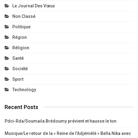
Sport
Technology
Recent Posts
Pdci-Rda/Soumaila Brédoumy prévient et hausse le ton
Musique/Le retour de la « Reine de l’Adjémélé » Bella Nika avec
« togognini »
Pdci-Rda/Comment l’arrivée du Thiam a-t-elle revigoré un parti
en quête de renaissance
Burkina Faso/Ibrahim Traoré multiplie les gestes forts et ravive
l’esprit de Sankara
DGI-Festivités de l’indépendance/Voici le mode de paiement
des Impôts et taxes