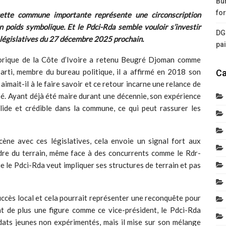
Bur
for
 cette commune importante représente une circonscription
on poids symbolique. Et le Pdci-Rda semble vouloir s’investir
DG
s législatives du 27 décembre 2025 prochain.
pa
istorique de la Côte d’Ivoire a retenu Beugré Djoman comme
parti, membre du bureau politique, il a affirmé en 2018 son
Ca
aimait-il à le faire savoir et ce retour incarne une relance de
bé. Ayant déjà été maire durant une décennie, son expérience
lide et crédible dans la commune, ce qui peut rassurer les
ène avec ces législatives, cela envoie un signal fort aux
ndre du terrain, même face à des concurrents comme le Rdr-
e le Pdci-Rda veut impliquer ses structures de terrain et pas
succès local et cela pourrait représenter une reconquête pour
nt de plus une figure comme ce vice-président, le Pdci-Rda
dats jeunes non expérimentés, mais il mise sur son mélange