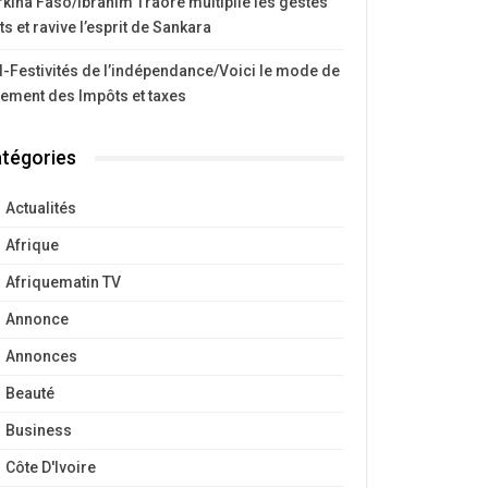
kina Faso/Ibrahim Traoré multiplie les gestes
ts et ravive l’esprit de Sankara
I-Festivités de l’indépendance/Voici le mode de
iement des Impôts et taxes
tégories
Actualités
Afrique
Afriquematin TV
Annonce
Annonces
Beauté
Business
Côte D'Ivoire