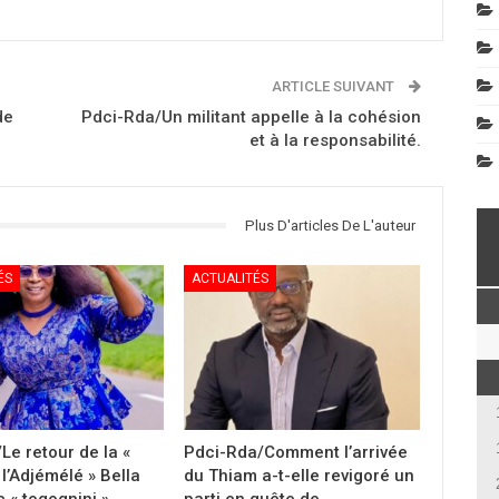
ARTICLE SUIVANT
de
Pdci-Rda/Un militant appelle à la cohésion
et à la responsabilité.
Plus D'articles De L'auteur
ÉS
ACTUALITÉS
Le retour de la «
Pdci-Rda/Comment l’arrivée
l’Adjémélé » Bella
du Thiam a-t-elle revigoré un
 « togognini »
parti en quête de…