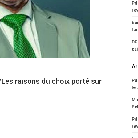
Pd
rev
Bur
for
DG
pa
Ar
/Les raisons du choix porté sur
Pd
le 
Mus
Bel
Pd
rev