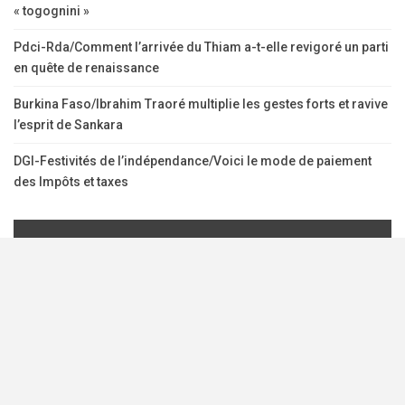
« togognini »
Pdci-Rda/Comment l’arrivée du Thiam a-t-elle revigoré un parti
en quête de renaissance
Burkina Faso/Ibrahim Traoré multiplie les gestes forts et ravive
l’esprit de Sankara
DGI-Festivités de l’indépendance/Voici le mode de paiement
des Impôts et taxes
août 2026
L
M
M
J
V
S
D
1
2
3
4
5
6
7
8
9
10
11
12
13
14
15
16