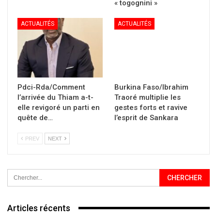
« togognini »
ACTUALITÉS
ACTUALITÉS
Pdci-Rda/Comment
Burkina Faso/Ibrahim
l’arrivée du Thiam a-t-
Traoré multiplie les
elle revigoré un parti en
gestes forts et ravive
quête de…
l’esprit de Sankara
PREV
NEXT
Articles récents