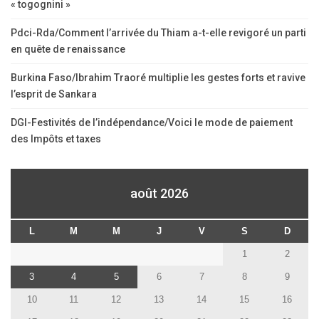
« togognini »
Pdci-Rda/Comment l’arrivée du Thiam a-t-elle revigoré un parti
en quête de renaissance
Burkina Faso/Ibrahim Traoré multiplie les gestes forts et ravive
l’esprit de Sankara
DGI-Festivités de l’indépendance/Voici le mode de paiement
des Impôts et taxes
août 2026
L
M
M
J
V
S
D
1
2
3
4
5
6
7
8
9
10
11
12
13
14
15
16