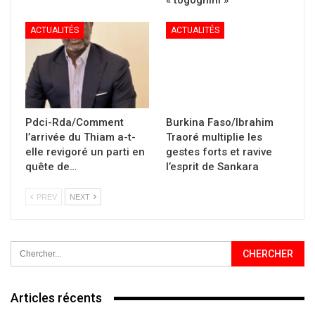
« togognini »
ACTUALITÉS
ACTUALITÉS
Pdci-Rda/Comment
Burkina Faso/Ibrahim
l’arrivée du Thiam a-t-
Traoré multiplie les
elle revigoré un parti en
gestes forts et ravive
quête de…
l’esprit de Sankara
PREV
NEXT
Articles récents