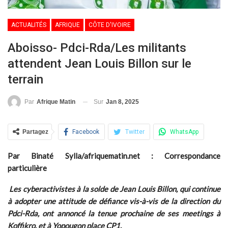
ACTUALITÉS
AFRIQUE
CÔTE D'IVOIRE
Aboisso- Pdci-Rda/Les militants
attendent Jean Louis Billon sur le
terrain
Sur
Jan 8, 2025
Par
Afrique Matin
Partagez
Facebook
Twitter
WhatsApp
Par Binaté Sylla/afriquematin.net : Correspondance
particulière
Les cyberactivistes à la solde de Jean Louis Billon, qui continue
à adopter une attitude de défiance vis-à-vis de la direction du
Pdci-Rda, ont annoncé la tenue prochaine de ses meetings à
Koffikro, et à Yopougon place CP1.