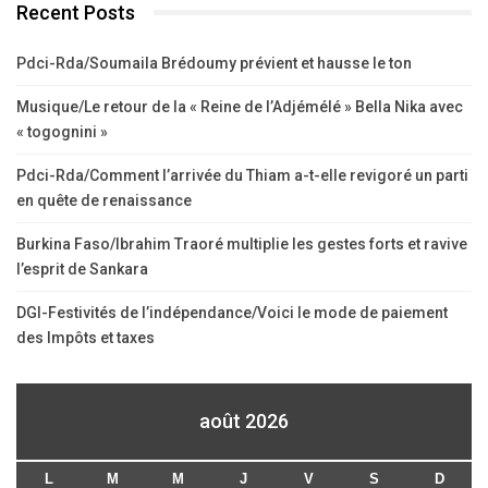
Recent Posts
Pdci-Rda/Soumaila Brédoumy prévient et hausse le ton
Musique/Le retour de la « Reine de l’Adjémélé » Bella Nika avec
« togognini »
Pdci-Rda/Comment l’arrivée du Thiam a-t-elle revigoré un parti
en quête de renaissance
Burkina Faso/Ibrahim Traoré multiplie les gestes forts et ravive
l’esprit de Sankara
DGI-Festivités de l’indépendance/Voici le mode de paiement
des Impôts et taxes
août 2026
L
M
M
J
V
S
D