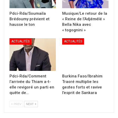
Pdci-Rda/Soumaila
Musique/Le retour de la
Brédoumy prévient et
« Reine de l’Adjémélé »
hausse le ton
Bella Nika avec
« togognini »
ACTUALITÉS
ACTUALITÉS
Pdci-Rda/Comment
Burkina Faso/Ibrahim
l’arrivée du Thiam a-t-
Traoré multiplie les
elle revigoré un parti en
gestes forts et ravive
quête de…
l’esprit de Sankara
PREV
NEXT