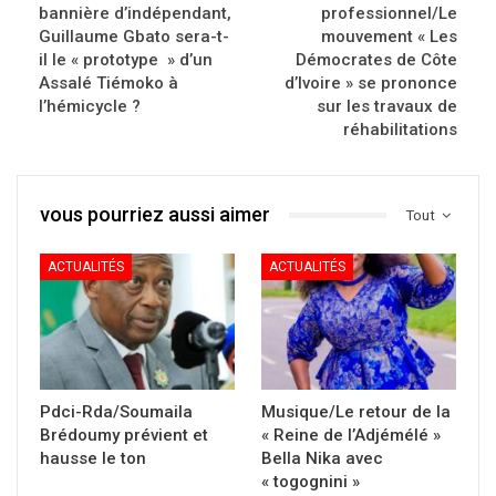
bannière d’indépendant,
professionnel/Le
Guillaume Gbato sera-t-
mouvement « Les
il le « prototype » d’un
Démocrates de Côte
Assalé Tiémoko à
d’Ivoire » se prononce
l’hémicycle ?
sur les travaux de
réhabilitations
vous pourriez aussi aimer
Tout
ACTUALITÉS
ACTUALITÉS
Pdci-Rda/Soumaila
Musique/Le retour de la
Brédoumy prévient et
« Reine de l’Adjémélé »
hausse le ton
Bella Nika avec
« togognini »