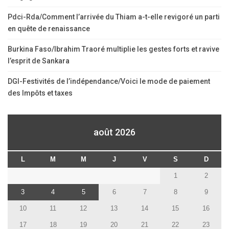
Pdci-Rda/Comment l’arrivée du Thiam a-t-elle revigoré un parti
en quête de renaissance
Burkina Faso/Ibrahim Traoré multiplie les gestes forts et ravive
l’esprit de Sankara
DGI-Festivités de l’indépendance/Voici le mode de paiement
des Impôts et taxes
août 2026
L
M
M
J
V
S
D
1
2
3
4
5
6
7
8
9
10
11
12
13
14
15
16
17
18
19
20
21
22
23