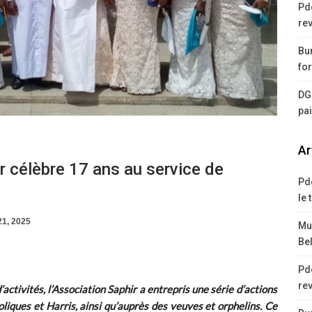
Pd
rev
Bur
for
DG
pa
Ar
r célèbre 17 ans au service de
Pd
le 
21, 2025
Mus
Bel
Pd
rev
activités, l’Association Saphir a entrepris une série d’actions
liques et Harris, ainsi qu’auprès des veuves et orphelins. Ce