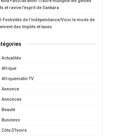
kina Faso/Ibrahim Traoré multiplie les gestes
ts et ravive l’esprit de Sankara
I-Festivités de l’indépendance/Voici le mode de
iement des Impôts et taxes
tégories
Actualités
Afrique
Afriquematin TV
Annonce
Annonces
Beauté
Business
Côte D'Ivoire