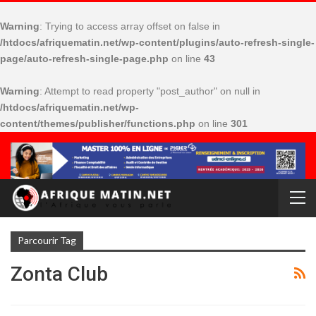
Warning
: Trying to access array offset on false in
/htdocs/afriquematin.net/wp-content/plugins/auto-refresh-single-
page/auto-refresh-single-page.php
on line
43
Warning
: Attempt to read property "post_author" on null in
/htdocs/afriquematin.net/wp-
content/themes/publisher/functions.php
on line
301
Parcourir Tag
Zonta Club