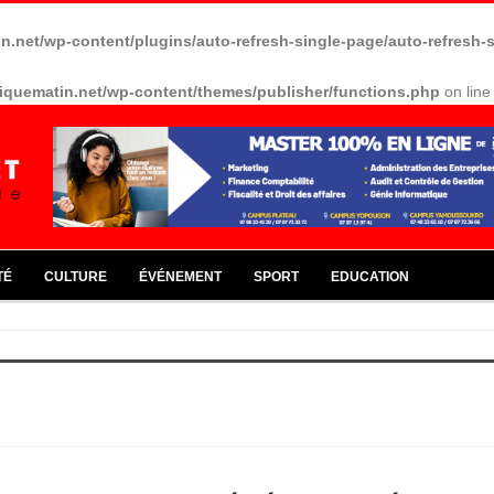
in.net/wp-content/plugins/auto-refresh-single-page/auto-refresh-
riquematin.net/wp-content/themes/publisher/functions.php
on lin
TÉ
CULTURE
ÉVÉNEMENT
SPORT
EDUCATION