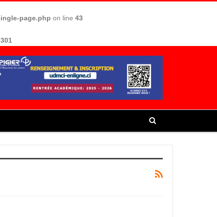
single-page.php
on line
43
e
301