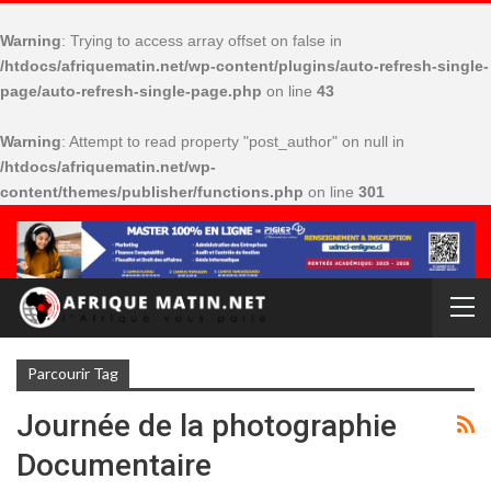
Warning
: Trying to access array offset on false in
/htdocs/afriquematin.net/wp-content/plugins/auto-refresh-single-
page/auto-refresh-single-page.php
on line
43
Warning
: Attempt to read property "post_author" on null in
/htdocs/afriquematin.net/wp-
content/themes/publisher/functions.php
on line
301
Parcourir Tag
Journée de la photographie
Documentaire