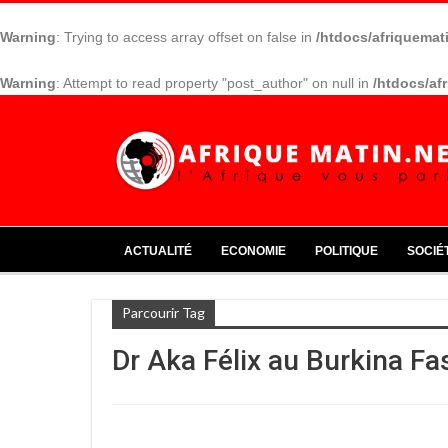
Warning
: Trying to access array offset on false in
/htdocs/afriquemat
Warning
: Attempt to read property "post_author" on null in
/htdocs/af
ACTUALITÉ
ECONOMIE
POLITIQUE
SOCIÉ
Parcourir Tag
Dr Aka Félix au Burkina Fa