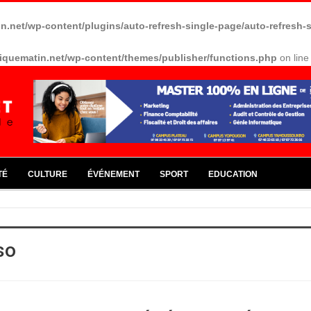
in.net/wp-content/plugins/auto-refresh-single-page/auto-refresh-
riquematin.net/wp-content/themes/publisher/functions.php
on lin
TÉ
CULTURE
ÉVÉNEMENT
SPORT
EDUCATION
so