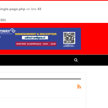
single-page.php
on line
43
e
301