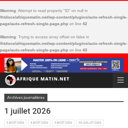
Warning
: Attempt to read property "ID" on null in
/htdocs/afriquematin.net/wp-content/plugins/auto-refresh-single-
page/auto-refresh-single-page.php
on line
42
Warning
: Trying to access array offset on false in
/htdocs/afriquematin.net/wp-content/plugins/auto-refresh-single-
page/auto-refresh-single-page.php
on line
43
Archives journalières
1 juillet 2026
5 AOÛT 2026
4 AOÛT 2026
3 AOÛT 2026
30 JUILLET 2026