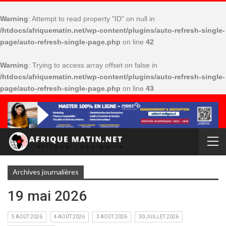
Warning
: Attempt to read property "ID" on null in
/htdocs/afriquematin.net/wp-content/plugins/auto-refresh-single-
page/auto-refresh-single-page.php
on line
42
Warning
: Trying to access array offset on false in
/htdocs/afriquematin.net/wp-content/plugins/auto-refresh-single-
page/auto-refresh-single-page.php
on line
43
Archives journalières
19 mai 2026
5 AOÛT 2026
4 AOÛT 2026
3 AOÛT 2026
30 JUILLET 2026