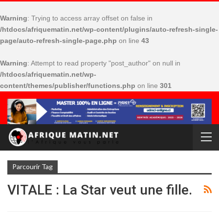
Warning
: Trying to access array offset on false in
/htdocs/afriquematin.net/wp-content/plugins/auto-refresh-single-
page/auto-refresh-single-page.php
on line
43
Warning
: Attempt to read property "post_author" on null in
/htdocs/afriquematin.net/wp-
content/themes/publisher/functions.php
on line
301
Parcourir Tag
VITALE : La Star veut une fille.