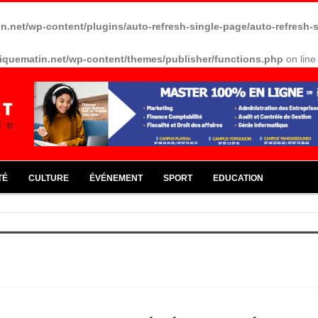
in.net/wp-content/plugins/auto-refresh-single-page/auto-refresh-
riquematin.net/wp-content/themes/publisher/functions.php
on lin
TÉ
CULTURE
ÉVÉNEMENT
SPORT
EDUCATION