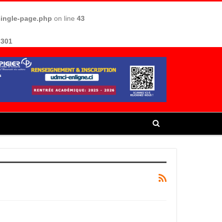
single-page.php
on line
43
e
301