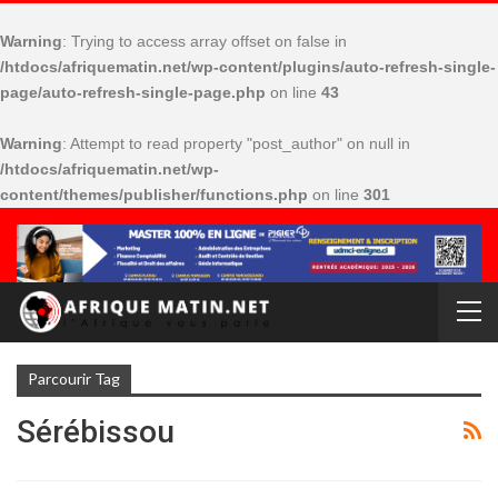
Warning
: Trying to access array offset on false in
/htdocs/afriquematin.net/wp-content/plugins/auto-refresh-single-
page/auto-refresh-single-page.php
on line
43
Warning
: Attempt to read property "post_author" on null in
/htdocs/afriquematin.net/wp-
content/themes/publisher/functions.php
on line
301
Parcourir Tag
Sérébissou