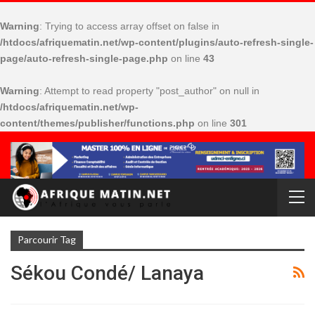
Warning
: Trying to access array offset on false in
/htdocs/afriquematin.net/wp-content/plugins/auto-refresh-single-
page/auto-refresh-single-page.php
on line
43
Warning
: Attempt to read property "post_author" on null in
/htdocs/afriquematin.net/wp-
content/themes/publisher/functions.php
on line
301
Parcourir Tag
Sékou Condé/ Lanaya