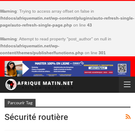
Warning
: Trying to access array offset on false in
/htdocs/afriquematin.net/wp-content/plugins/auto-refresh-single-
page/auto-refresh-single-page.php
on line
43
Warning
: Attempt to read property "post_author" on null in
/htdocs/afriquematin.net/wp-
content/themes/publisher/functions.php
on line
301
Parcourir Tag
Sécurité routière