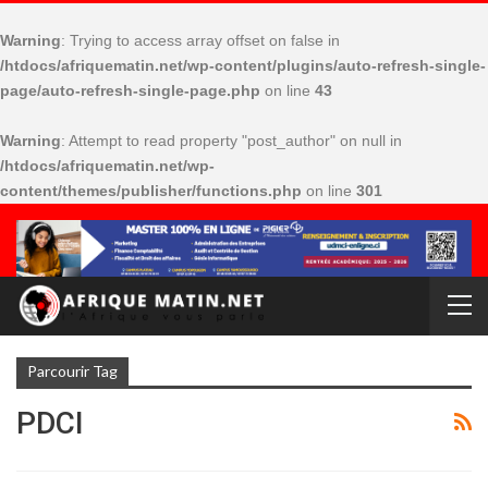
Warning
: Trying to access array offset on false in
/htdocs/afriquematin.net/wp-content/plugins/auto-refresh-single-
page/auto-refresh-single-page.php
on line
43
Warning
: Attempt to read property "post_author" on null in
/htdocs/afriquematin.net/wp-
content/themes/publisher/functions.php
on line
301
Parcourir Tag
PDCI