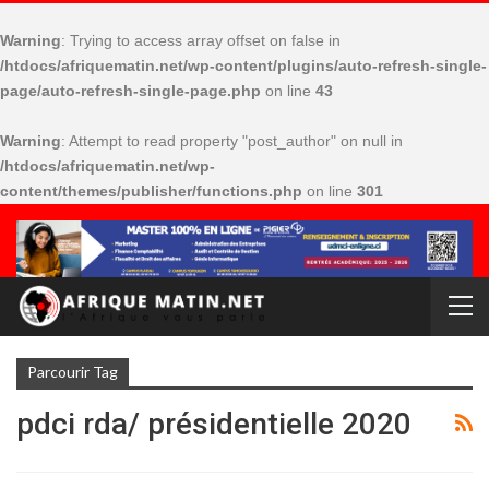
Warning
: Trying to access array offset on false in
/htdocs/afriquematin.net/wp-content/plugins/auto-refresh-single-
page/auto-refresh-single-page.php
on line
43
Warning
: Attempt to read property "post_author" on null in
/htdocs/afriquematin.net/wp-
content/themes/publisher/functions.php
on line
301
Parcourir Tag
pdci rda/ présidentielle 2020