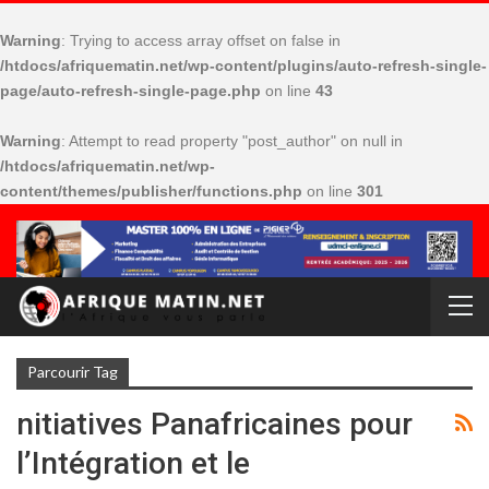
Warning
: Trying to access array offset on false in
/htdocs/afriquematin.net/wp-content/plugins/auto-refresh-single-
page/auto-refresh-single-page.php
on line
43
Warning
: Attempt to read property "post_author" on null in
/htdocs/afriquematin.net/wp-
content/themes/publisher/functions.php
on line
301
Parcourir Tag
nitiatives Panafricaines pour
l’Intégration et le