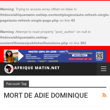
Warning
: Trying to access array offset on false in
/htdocs/afriquematin.net/wp-content/plugins/auto-refresh-single-
page/auto-refresh-single-page.php
on line
43
Warning
: Attempt to read property "post_author" on null in
/htdocs/afriquematin.net/wp-
content/themes/publisher/functions.php
on line
301
Parcourir Tag
MORT DE ADIE DOMINIQUE