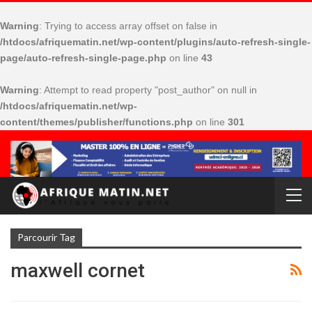
Warning
: Trying to access array offset on false in
/htdocs/afriquematin.net/wp-content/plugins/auto-refresh-single-
page/auto-refresh-single-page.php
on line
43
Warning
: Attempt to read property "post_author" on null in
/htdocs/afriquematin.net/wp-
content/themes/publisher/functions.php
on line
301
Parcourir Tag
maxwell cornet