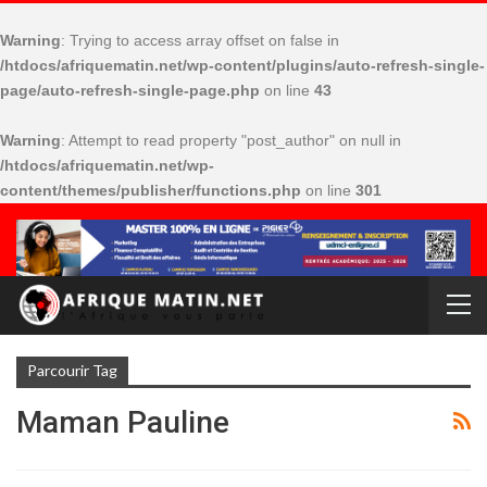
Warning
: Trying to access array offset on false in
/htdocs/afriquematin.net/wp-content/plugins/auto-refresh-single-
page/auto-refresh-single-page.php
on line
43
Warning
: Attempt to read property "post_author" on null in
/htdocs/afriquematin.net/wp-
content/themes/publisher/functions.php
on line
301
Parcourir Tag
Maman Pauline