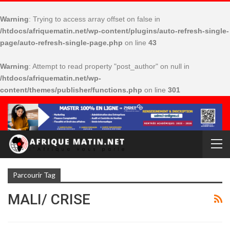
Warning
: Trying to access array offset on false in
/htdocs/afriquematin.net/wp-content/plugins/auto-refresh-single-
page/auto-refresh-single-page.php
on line
43
Warning
: Attempt to read property "post_author" on null in
/htdocs/afriquematin.net/wp-
content/themes/publisher/functions.php
on line
301
Parcourir Tag
MALI/ CRISE