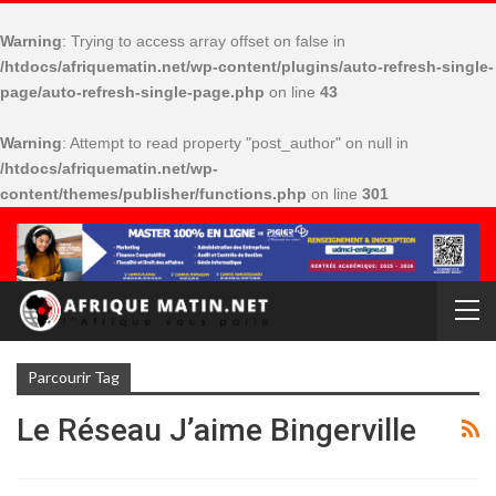
Warning
: Trying to access array offset on false in
/htdocs/afriquematin.net/wp-content/plugins/auto-refresh-single-
page/auto-refresh-single-page.php
on line
43
Warning
: Attempt to read property "post_author" on null in
/htdocs/afriquematin.net/wp-
content/themes/publisher/functions.php
on line
301
Parcourir Tag
Le Réseau J’aime Bingerville