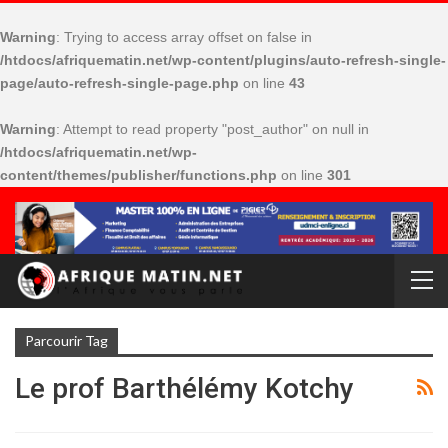
Warning
: Trying to access array offset on false in
/htdocs/afriquematin.net/wp-content/plugins/auto-refresh-single-
page/auto-refresh-single-page.php
on line
43
Warning
: Attempt to read property "post_author" on null in
/htdocs/afriquematin.net/wp-
content/themes/publisher/functions.php
on line
301
Parcourir Tag
Le prof Barthélémy Kotchy