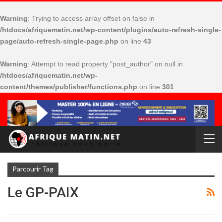
Warning
: Trying to access array offset on false in
/htdocs/afriquematin.net/wp-content/plugins/auto-refresh-single-
page/auto-refresh-single-page.php
on line
43
Warning
: Attempt to read property "post_author" on null in
/htdocs/afriquematin.net/wp-
content/themes/publisher/functions.php
on line
301
Parcourir Tag
Le GP-PAIX