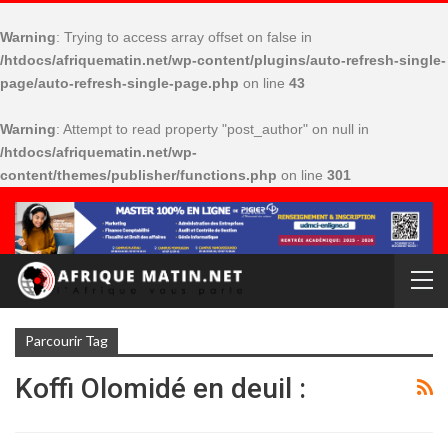
Warning
: Trying to access array offset on false in
/htdocs/afriquematin.net/wp-content/plugins/auto-refresh-single-
page/auto-refresh-single-page.php
on line
43
Warning
: Attempt to read property "post_author" on null in
/htdocs/afriquematin.net/wp-
content/themes/publisher/functions.php
on line
301
Parcourir Tag
Koffi Olomidé en deuil :