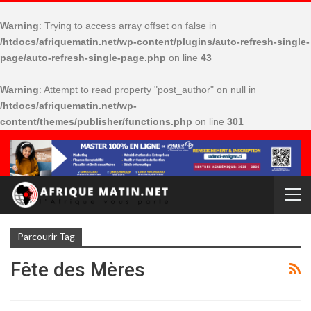
Warning
: Trying to access array offset on false in
/htdocs/afriquematin.net/wp-content/plugins/auto-refresh-single-
page/auto-refresh-single-page.php
on line
43
Warning
: Attempt to read property "post_author" on null in
/htdocs/afriquematin.net/wp-
content/themes/publisher/functions.php
on line
301
Parcourir Tag
Fête des Mères