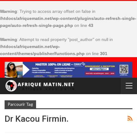
Warning
: Trying to access array offset on false in
/htdocs/afriquematin.net/wp-content/plugins/auto-refresh-single-
page/auto-refresh-single-page.php
on line
43
Warning
: Attempt to read property "post_author" on null in
/htdocs/afriquematin.net/wp-
content/themes/publisher/functions.php
on line
301
Parcourir Tag
Dr Kacou Firmin.