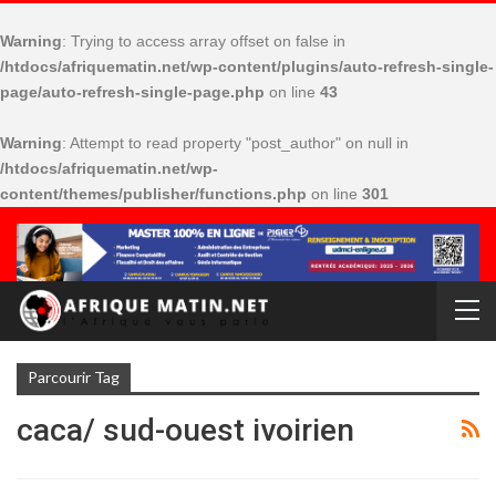
Warning
: Trying to access array offset on false in
/htdocs/afriquematin.net/wp-content/plugins/auto-refresh-single-
page/auto-refresh-single-page.php
on line
43
Warning
: Attempt to read property "post_author" on null in
/htdocs/afriquematin.net/wp-
content/themes/publisher/functions.php
on line
301
Parcourir Tag
caca/ sud-ouest ivoirien