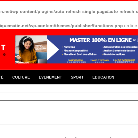
in.net/wp-content/plugins/auto-refresh-single-page/auto-refresh-
riquematin.net/wp-content/themes/publisher/functions.php
on lin
TÉ
CULTURE
ÉVÉNEMENT
SPORT
EDUCATION