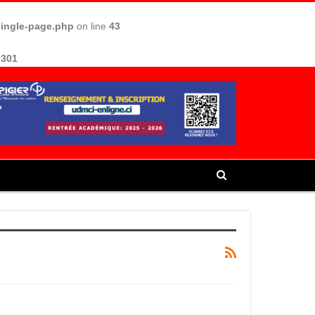
single-page.php
on line
43
e
301