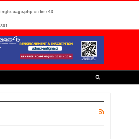
single-page.php
on line
43
e
301