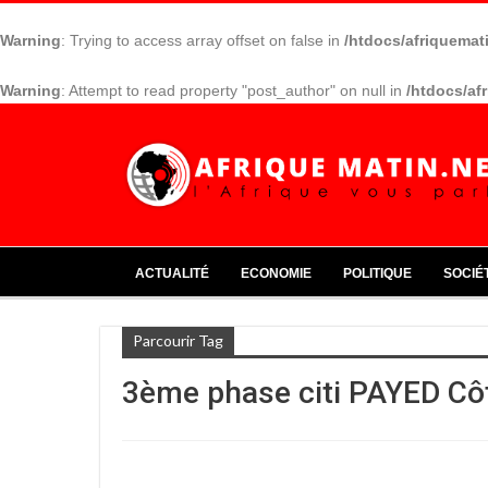
Warning
: Trying to access array offset on false in
/htdocs/afriquemat
Warning
: Attempt to read property "post_author" on null in
/htdocs/af
ACTUALITÉ
ECONOMIE
POLITIQUE
SOCIÉ
Parcourir Tag
3ème phase citi PAYED Côt