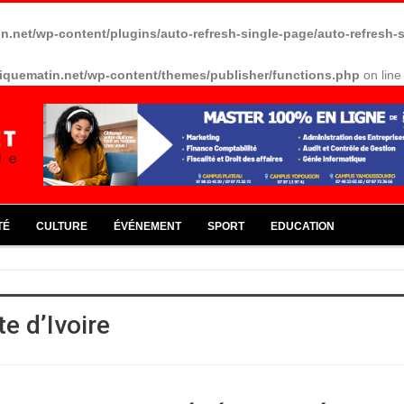
in.net/wp-content/plugins/auto-refresh-single-page/auto-refresh-
riquematin.net/wp-content/themes/publisher/functions.php
on lin
TÉ
CULTURE
ÉVÉNEMENT
SPORT
EDUCATION
e d’Ivoire