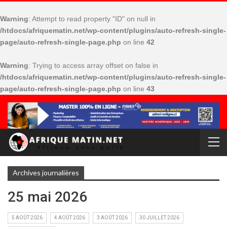
Warning
: Attempt to read property "ID" on null in
/htdocs/afriquematin.net/wp-content/plugins/auto-refresh-single-
page/auto-refresh-single-page.php
on line
42
Warning
: Trying to access array offset on false in
/htdocs/afriquematin.net/wp-content/plugins/auto-refresh-single-
page/auto-refresh-single-page.php
on line
43
Archives journalières
25 mai 2026
5 AOÛT 2026
4 AOÛT 2026
3 AOÛT 2026
30 JUILLET 2026