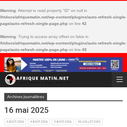
Warning
: Attempt to read property "ID" on null in
/htdocs/afriquematin.net/wp-content/plugins/auto-refresh-single-
page/auto-refresh-single-page.php
on line
42
Warning
: Trying to access array offset on false in
/htdocs/afriquematin.net/wp-content/plugins/auto-refresh-single-
page/auto-refresh-single-page.php
on line
43
Archives journalières
16 mai 2025
5 AOÛT 2026
4 AOÛT 2026
3 AOÛT 2026
30 JUILLET 2026