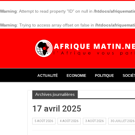
Warning
: Attempt to read property "ID" on null in
/htdocs/afriquemati
Warning
: Trying to access array offset on false in
/htdocs/afriquemat
ACTUALITÉ
ECONOMIE
POLITIQUE
SOCIÉ
Archives journalières
17 avril 2025
5 AOÛT 2026
4 AOÛT 2026
3 AOÛT 2026
30 JUILLET 2026