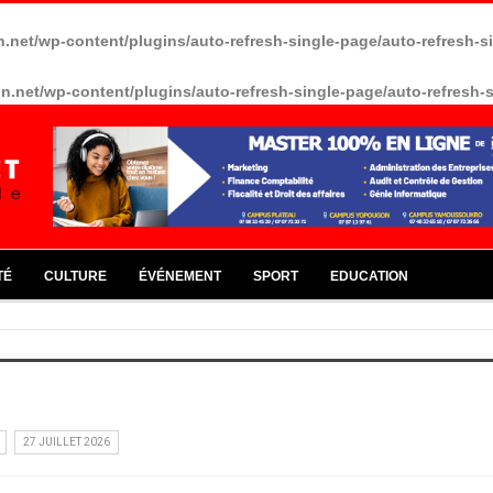
n.net/wp-content/plugins/auto-refresh-single-page/auto-refresh-
in.net/wp-content/plugins/auto-refresh-single-page/auto-refresh-
TÉ
CULTURE
ÉVÉNEMENT
SPORT
EDUCATION
27 JUILLET 2026