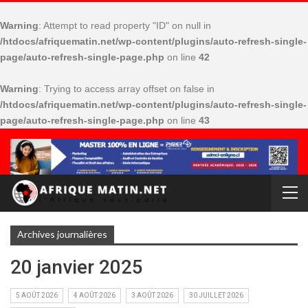
Warning
: Attempt to read property "ID" on null in
/htdocs/afriquematin.net/wp-content/plugins/auto-refresh-single-
page/auto-refresh-single-page.php
on line
42
Warning
: Trying to access array offset on false in
/htdocs/afriquematin.net/wp-content/plugins/auto-refresh-single-
page/auto-refresh-single-page.php
on line
43
Archives journalières
20 janvier 2025
5 AOÛT 2026
4 AOÛT 2026
3 AOÛT 2026
30 JUILLET 2026